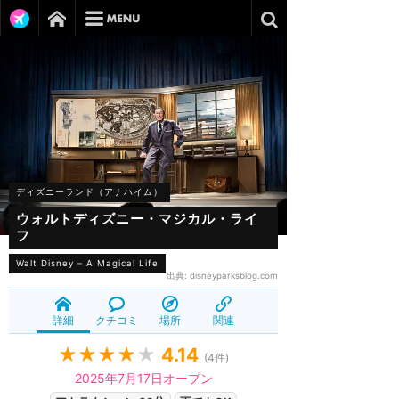
ディズニーランド（アナハイム）
ウォルトディズニー・マジカル・ライ
フ
Walt Disney – A Magical Life
出典:
disneyparksblog.com
詳細
クチコミ
場所
関連
★★★★
★
4.14
(
4
件)
2025年7月17日オープン