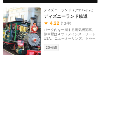
ディズニーランド（アナハイム）
ディズニーランド鉄道
★
4.22
(
13
件)
パーク内を一周する蒸気機関車。
停車駅は４つ（メインストリート
USA、ニューオーリンズ、トゥー
ンタウン、トゥモロ...
20分間
ディズニーランド（アナハイム）
ディズニー・ギャラリー
★
3.63
(
7
件)
ディズニーランドの全体模型やア
ートワークを展示しているギャラ
リー。時期によって展示内容が変
更されています。...
雨でもOK
ディズニーランド（アナハイム）
メインストリート・シネマ