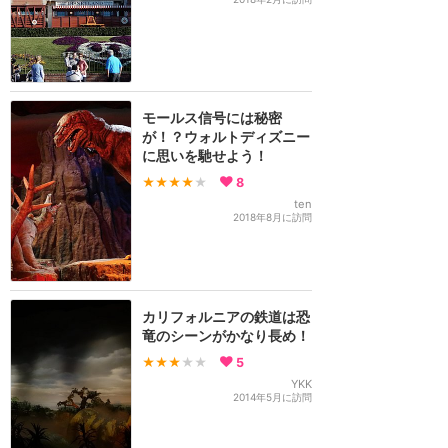
モールス信号には秘密
が！？ウォルトディズニー
に思いを馳せよう！
★★★★
★
8
ten
2018年8月に訪問
カリフォルニアの鉄道は恐
竜のシーンがかなり長め！
★★★
★★
5
YKK
2014年5月に訪問