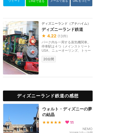
ツイート
メールで送る
URLをコピー
LINEで送る
ディズニーランド（アナハイム）
ディズニーランド鉄道
★
4.22
(
13
件)
パーク内を一周する蒸気機関車。
停車駅は４つ（メインストリート
USA、ニューオーリンズ、トゥー
ンタウン、トゥモロ...
20分間
ディズニーランド鉄道の感想
ウォルト・ディズニーの夢
の結晶
★★★★★
11
NEMO
2018年2月に訪問