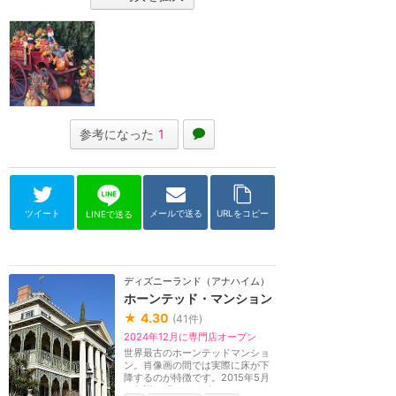
参考になった
1
ツイート
メールで送る
URLをコピー
LINEで送る
ディズニーランド（アナハイム）
ホーンテッド・マンション
★
4.30
(
41
件)
2024年12月に専門店オープン
世界最古のホーンテッドマンショ
ン。肖像画の間では実際に床が下
降するのが特徴です。2015年5月
に伝説の「ハットボ...