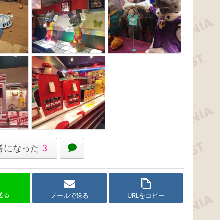
考になった
3
で送る
メールで送る
URLをコピー