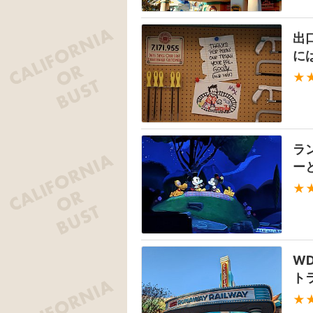
出
に
★
ラ
ー
★
W
ト
★