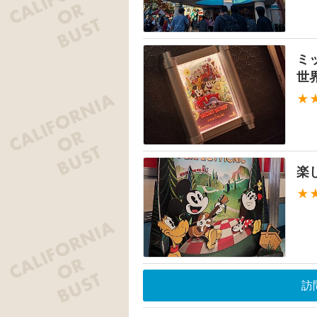
ミ
世
★
楽
★
訪