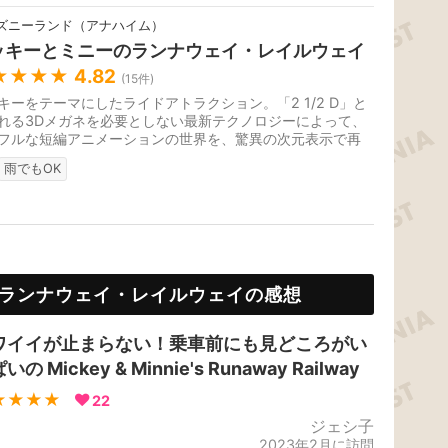
ズニーランド（アナハイム）
ッキーとミニーのランナウェイ・レイルウェイ
★★★★
4.82
(
15
件)
キーをテーマにしたライドアトラクション。「2 1/2 D」と
れる3Dメガネを必要としない最新テクノロジーによって、
フルな短編アニメーションの世界を、驚異の次元表示で再
た新感覚の映像が楽しめま...
雨でもOK
ランナウェイ・レイルウェイの感想
ワイイが止まらない！乗車前にも見どころがい
いの Mickey & Minnie's Runaway Railway
★★★★
22
ジェシ子
2023年2月に訪問