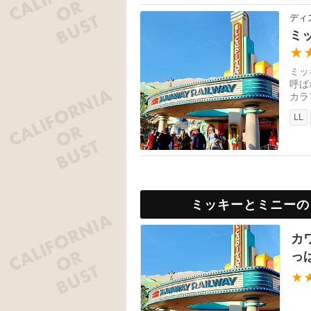
ディ
ミ
★
ミッ
呼ば
カラ
現し
LL
ミッキーとミニーの
カ
っぱ
★