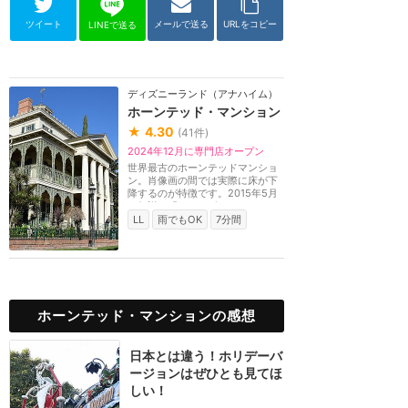
ツイート
メールで送る
URLをコピー
LINEで送る
ディズニーランド（アナハイム）
ホーンテッド・マンション
★
4.30
(
41
件)
2024年12月に専門店オープン
世界最古のホーンテッドマンショ
ン。肖像画の間では実際に床が下
降するのが特徴です。2015年5月
に伝説の「ハットボ...
LL
雨でもOK
7分間
ホーンテッド・マンションの感想
日本とは違う！ホリデーバ
ージョンはぜひとも見てほ
しい！