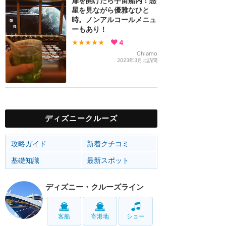
扉を開けたら宇宙船内！惑
星を見ながら優雅なひと
時。ノンアルコールメニュ
ーもあり！
★★★★★
4
Chiamo
2023年3月に訪問
ディズニークルーズ
攻略ガイド
新着クチコミ
基礎知識
最新スポット
ディズニー・クルーズライン
客船
寄港地
ショー