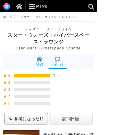
ホーム
/
ディズニー・クルーズライン
/
レストラン
ディズニー・クルーズライン
スター・ウォーズ：ハイパースペー
ス・ラウンジ
Star Wars: Hyperspace Lounge
詳細
クチコミ
★5
1
★4
★3
★2
★1
参考になった順
訪問日順