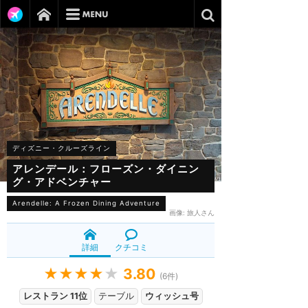
ディズニー・クルーズライン
アレンデール：フローズン・ダイニン
グ・アドベンチャー
Arendelle: A Frozen Dining Adventure
画像:
旅人さん
詳細
クチコミ
★★★★
★
3.80
(
6
件)
レストラン 11位
テーブル
ウィッシュ号