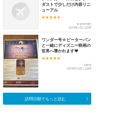
ダストで少しだけ内容リニ
ューアル
★★★★★
a-pontan
2019年1月に訪問
ワンダー号☆ピーターパン
と一緒にディズニー映画の
世界へ導かれます❤️
★★★★★
sana
2015年10月に訪問
訪問日順でもっと読む
ディズニークルーズ