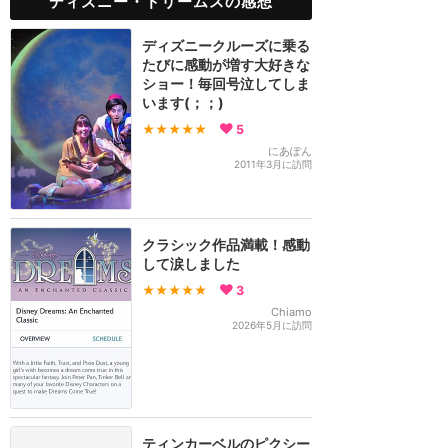
ディズニー・ドリームスの感想
ディズニークルーズに乗る
たびに感動が増す大好きな
ショー！毎回号泣してしま
います(；；)
★★★★★
5
にあぽん
2011年3月に訪問
クラシック作品満載！感動
して涙しました
★★★★★
3
Chiamo
2026年5月に訪問
ティンカーベルのピクシー