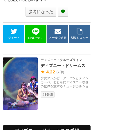
参考になった
ツイート
メールで送る
URLをコピー
LINEで送る
ディズニー・クルーズライン
ディズニー・ドリームス
★
4.22
(
7
件)
少女アンがピーターパンとティン
カーベルとともにディズニー映画
の世界を旅するミュージカルショ
ー。登場する世界...
45分間