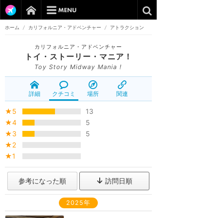
ホーム
/
カリフォルニア・アドベンチャー
/
アトラクション
カリフォルニア・アドベンチャー
トイ・ストーリー・マニア！
Toy Story Midway Mania !
詳細
クチコミ
場所
関連
★5
13
★4
5
★3
5
★2
★1
参考になった順
訪問日順
2025年