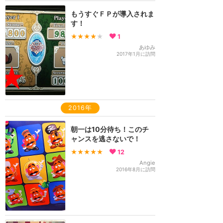
もうすぐＦＰが導入されま
す！
★★★★
★
1
あゆみ
2017年1月に訪問
2016年
朝一は10分待ち！このチ
ャンスを逃さないで！
★★★★★
12
Angie
2016年8月に訪問