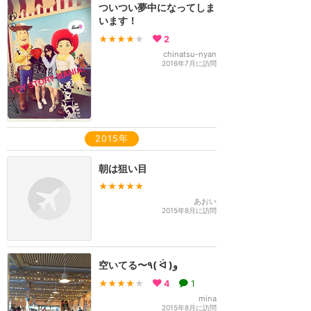
ついつい夢中になってしま
います！
★★★★
★
2
chinatsu-nyan
2016年7月に訪問
2015年
朝は狙い目
★★★★★
あおい
2015年8月に訪問
空いてる〜٩( ᐛ )و
★★★★
★
4
1
mina
2015年8月に訪問