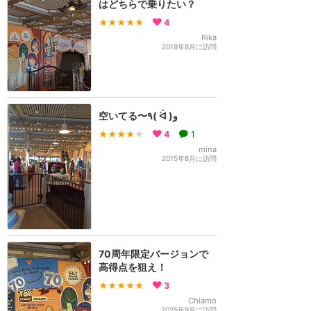
はどちらで乗りたい？
★★★★★
4
Rika
2018年8月に訪問
空いてる〜٩( ᐛ )و
★★★★
★
4
1
mina
2015年8月に訪問
70周年限定バージョンで
高得点を狙え！
★★★★★
3
Chiamo
2025年9月に訪問