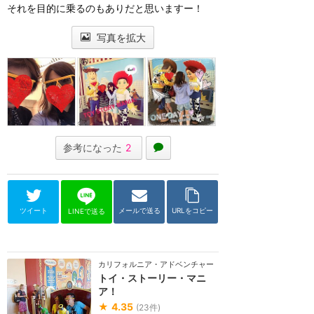
それを目的に乗るのもありだと思いますー！
写真を拡大
参考になった
2
ツイート
メールで送る
URLをコピー
LINEで送る
カリフォルニア・アドベンチャー
トイ・ストーリー・マニ
ア！
★
4.35
(
23
件)