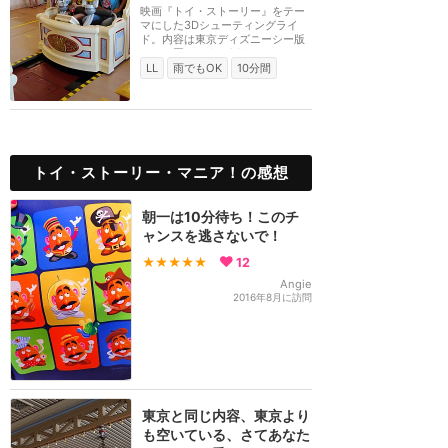
映画『トイ・ストーリー』をテー
マにした3Dシューティングライ
ド。内容は東京ディズニーシー版
とほぼ同じです。201...
LL
雨でもOK
10分間
トイ・ストーリー・マニア！の感想
朝一は10分待ち！このチ
ャンスを逃さないで！
★★★★★
12
Angie
2016年8月に訪問
東京と同じ内容、東京より
も空いている、さてあなた