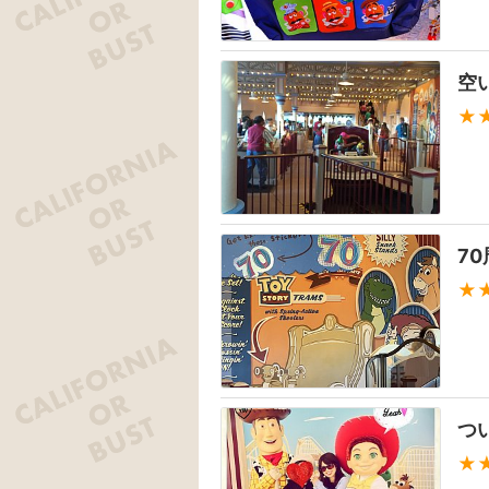
★
7
★
つ
★