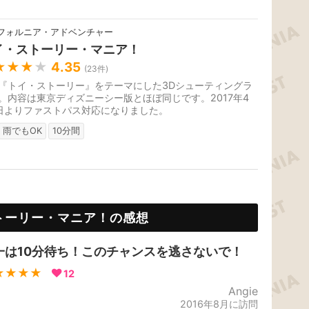
フォルニア・アドベンチャー
イ・ストーリー・マニア！
★★★
★
4.35
(
23
件)
『トイ・ストーリー』をテーマにした3Dシューティングラ
。内容は東京ディズニーシー版とほぼ同じです。2017年4
日よりファストパス対応になりました。
雨でもOK
10分間
トーリー・マニア！の感想
一は10分待ち！このチャンスを逃さないで！
★★★★
12
Angie
2016年8月に訪問