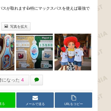
パスが取れます👍特にマックスパスを使えば最強で
写真を拡大
考になった
4
で送る
メールで送る
URLをコピー