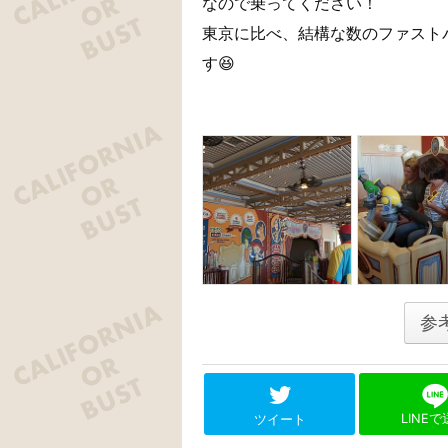
なので乗ってください！
東京に比べ、結構な数のファスト
す😆
参
LINE
ツイート