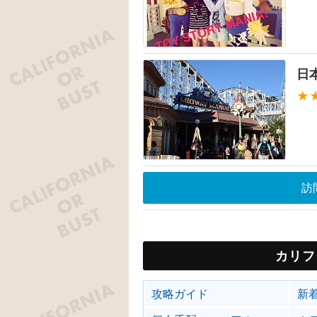
日
★
訪
カリフ
攻略ガイド
新