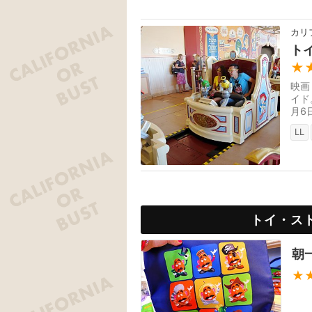
カリ
ト
★
映画
イド
月6
LL
トイ・ス
朝
★