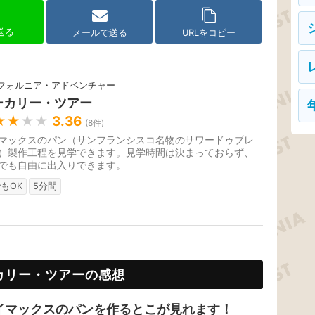
で送る
メールで送る
URLをコピー
フォルニア・アドベンチャー
ーカリー・ツアー
★★
★★
3.36
(
8
件)
マックスのパン（サンフランシスコ名物のサワードゥブレ
）製作工程を見学できます。見学時間は決まっておらず、
でも自由に出入りできます。
もOK
5分間
カリー・ツアーの感想
イマックスのパンを作るとこが見れます！