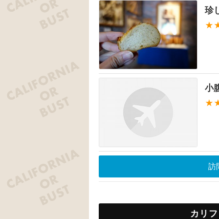
珍
★
小
★
訪
カリフ