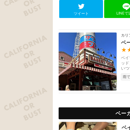
LINE
ツイート
カリ
ベ
★
ベイ
ッド
いつ
雨で
ベー
ベ