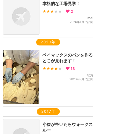
本格的な工場見学！
★★★
★★
2
mei
2026年1月に訪問
2023年
ベイマックスのパンを作る
とこが見れます！
★★★★
★
13
なお
2023年9月に訪問
2017年
小腹が空いたらウォークス
ルー