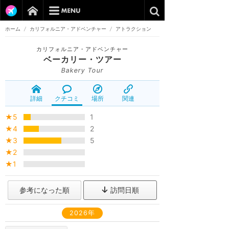
ホーム
/
カリフォルニア・アドベンチャー
/
アトラクション
カリフォルニア・アドベンチャー
ベーカリー・ツアー
Bakery Tour
詳細
クチコミ
場所
関連
★5
1
★4
2
★3
5
★2
★1
参考になった順
訪問日順
2026年