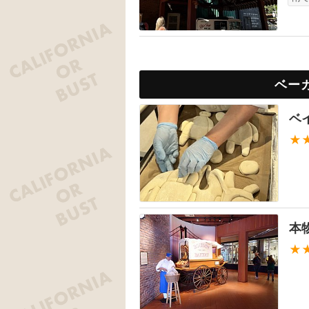
ベー
ベ
★
本
★