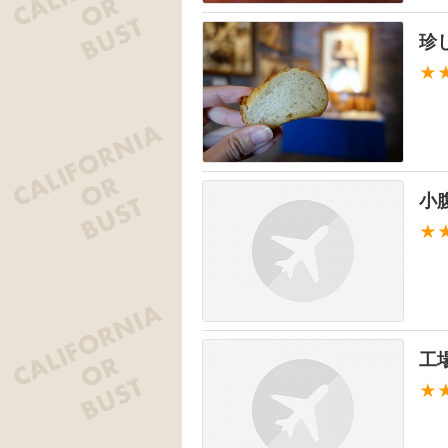
珍
★
小
★
工
★