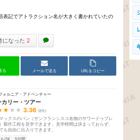
語表記でアトラクション名が大きく書かれていたの
考になった
2
で送る
メールで送る
URLをコピー
フォルニア・アドベンチャー
ーカリー・ツアー
★★
★★
3.36
(
8
件)
マックスのパン（サンフランシスコ名物のサワードゥブレ
）製作工程を見学できます。見学時間は決まっておらず、
でも自由に出入りできます。
もOK
5分間