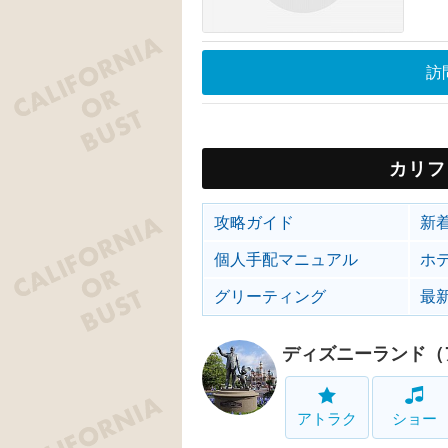
訪
カリフ
攻略ガイド
新
個人手配マニュアル
ホ
グリーティング
最
ディズニーランド（
アトラク
ショー