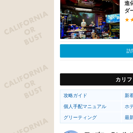
進
ダ
★
訪
カリフ
攻略ガイド
新
個人手配マニュアル
ホ
グリーティング
最