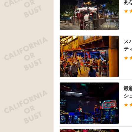
あ
★
ス
テ
★
最
シ
★