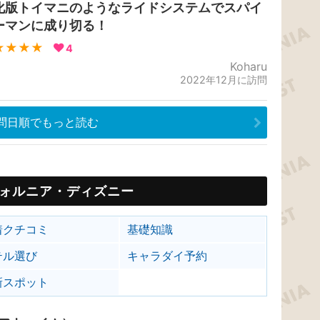
化版トイマニのようなライドシステムでスパイ
ーマンに成り切る！
★★★★
4
Koharu
2022年12月に訪問
問日順でもっと読む
ォルニア・ディズニー
着クチコミ
基礎知識
テル選び
キャラダイ予約
新スポット