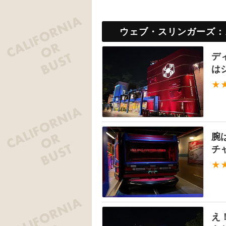
ウェブ・スリンガーズ：
デ
は
★
腕
チ
★
え