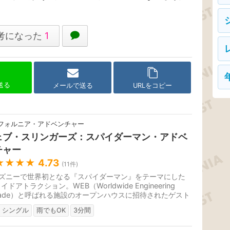
考になった
1
で送る
メールで送る
URLをコピー
フォルニア・アドベンチャー
ェブ・スリンガーズ：スパイダーマン・アドベ
チャー
★★★★
4.73
(
11
件)
ズニーで世界初となる『スパイダーマン』をテーマにした
イドアトラクション。WEB（Worldwide Engineering
igade）と呼ばれる施設のオープンハウスに招待されたゲスト
新の発明である「Web Slinger...
シングル
雨でもOK
3分間