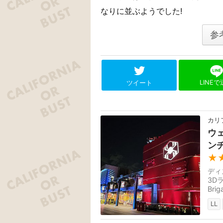
なりに並ぶようでした!
参
LINE
ツイート
カリ
ウ
ン
★
ディ
3Dラ
Br
は、最
LL