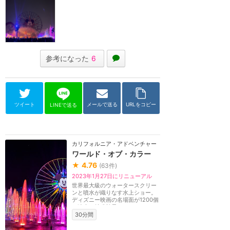
参考になった
6
ツイート
メールで送る
URLをコピー
LINEで送る
カリフォルニア・アドベンチャー
ワールド・オブ・カラー
★
4.76
(
63
件)
2023年1月27日にリニューアル
世界最大級のウォータースクリー
ンと噴水が織りなす水上ショー。
ディズニー映画の名場面が1200個
の噴水と特殊効果...
30分間