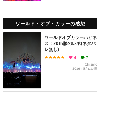
ワールド・オブ・カラーの感想
ワールドオブカラーハピネ
ス！70th版のレポ(ネタバ
レ無し)
★★★★★
4
7
Chiamo
2026年5月に訪問
水に映像写すショーwピク
サー
★★★★★
10
べろ
2024年5月に訪問