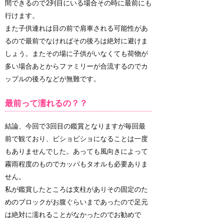
間できるので2列目にいる場合その時に最前にも
行けます。
また子供連れは目の前で肩車される可能性があ
るので最前でなければその後ろは絶対に避けま
しょう。またその場に子供がいなくても荷物が
多い場合あとからファミリーが合流するのでカ
ップルの後ろなどが無難です。
最前って濡れるの？？
結論、今回で3回目の鑑賞となりますが毎回最
前で観ており、ビショビショになることは一度
もありませんでした。あっても風向きによって
霧雨程度のものでカッパもタオルも必要ありま
せん。
私が鑑賞したところは支柱がありその固定のた
めのブロックがお腹ぐらいまであったので足元
は絶対に濡れることがなかったのでお勧めで