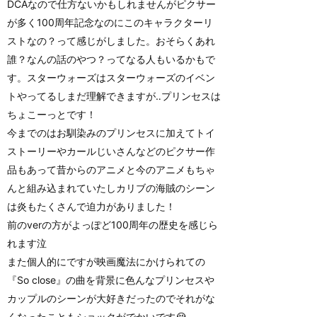
DCAなので仕方ないかもしれませんがピクサー
が多く100周年記念なのにこのキャラクターリ
ストなの？って感じがしました。おそらくあれ
誰？なんの話のやつ？ってなる人もいるかもで
す。スターウォーズはスターウォーズのイベン
トやってるしまだ理解できますが‥プリンセスは
ちょこーっとです！
今までのはお馴染みのプリンセスに加えてトイ
ストーリーやカールじいさんなどのピクサー作
品もあって昔からのアニメと今のアニメもちゃ
んと組み込まれていたしカリブの海賊のシーン
は炎もたくさんで迫力がありました！
前のverの方がよっぽど100周年の歴史を感じら
れます泣
また個人的にですが映画魔法にかけられての
『So close』の曲を背景に色んなプリンセスや
カップルのシーンが大好きだったのでそれがな
くなったこともショックがでかいです😭