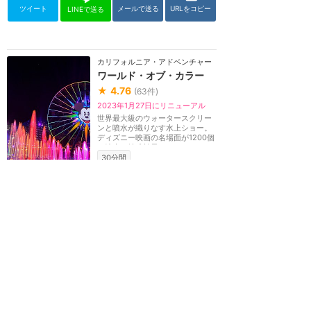
ツイート
メールで送る
URLをコピー
LINEで送る
カリフォルニア・アドベンチャー
ワールド・オブ・カラー
★
4.76
(
63
件)
2023年1月27日にリニューアル
世界最大級のウォータースクリー
ンと噴水が織りなす水上ショー。
ディズニー映画の名場面が1200個
の噴水と特殊効果...
30分間
ワールド・オブ・カラーの感想
ワールドオブカラーハピネ
ス！70th版のレポ(ネタバ
レ無し)
★★★★★
4
7