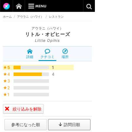
ホーム
/
アウラニ（ハワイ）
/
レストラン
アウラニ（ハワイ）
リトル・オピヒーズ
Little Opihis
詳細
クチコミ
場所
★5
1
★4
4
★3
★2
★1
絞り込みを解除
参考になった順
訪問日順