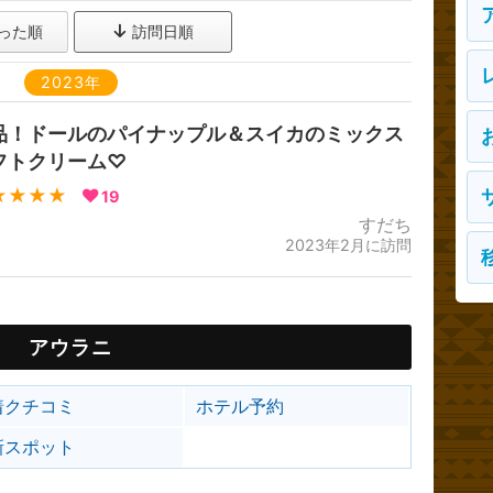
った順
訪問日順
2023年
品！ドールのパイナップル＆スイカのミックス
フトクリーム♡
★★★★
19
すだち
2023年2月に訪問
アウラニ
着クチコミ
ホテル予約
新スポット