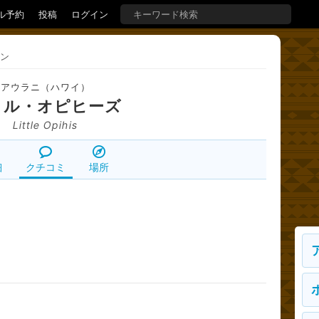
ル予約
投稿
ログイン
ン
アウラニ（ハワイ）
トル・オピヒーズ
Little Opihis
細
クチコミ
場所