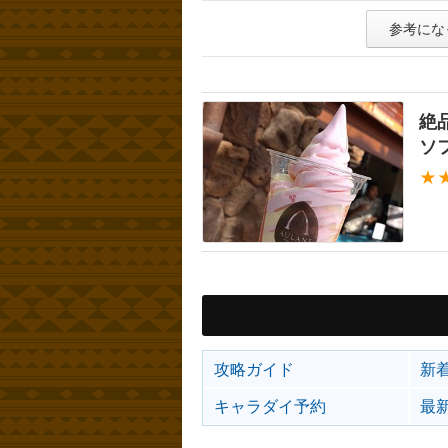
参考にな
絶
ソ
★
攻略ガイド
新
キャラダイ予約
最