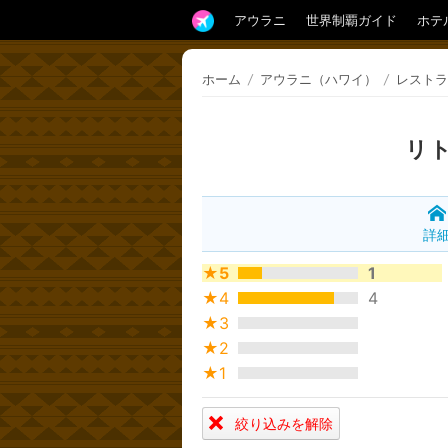
アウラニ
世界制覇ガイド
ホテ
ホーム
/
アウラニ（ハワイ）
/
レストラ
リ
詳
★5
1
★4
4
★3
★2
★1
絞り込みを解除