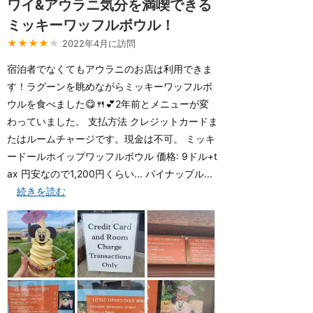
ワイ&アウラニ気分を満喫できる
ミッキーワッフルボウル！
★★★★
★
2022年4月に訪問
宿泊者でなくてもアウラニのお店は利用できま
す！ラグーンを眺めながらミッキーワッフルボ
ウルを食べました😋🍴💕2年前とメニューが変
わっていました。 支払方法 クレジットカードま
たはルームチャージです。現金は不可。 ミッキ
ードールホイップワッフルボウル 価格: 9ドル+t
ax 円安なので1,200円くらい... パイナップル...
続きを読む