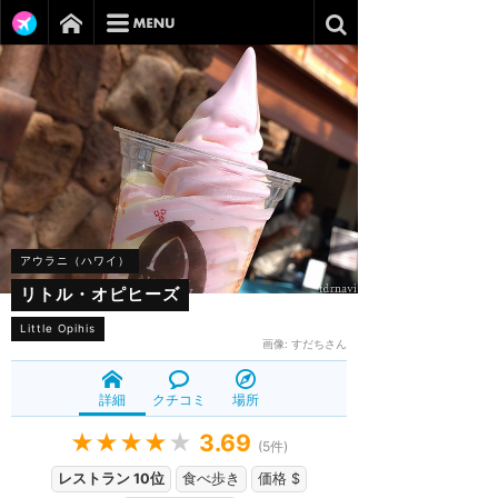
アウラニ（ハワイ）
リトル・オピヒーズ
Little Opihis
画像:
すだちさん
詳細
クチコミ
場所
★★★★
★
3.69
(
5
件)
レストラン 10位
食べ歩き
価格 $