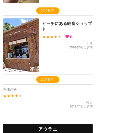
2016年
ビーチにある軽食ショップ
♪
★★★★
★
6
えり
2016年5月に訪問
2019年
評価のみ
★★★★
★
裕太
2019年1月に訪問
アウラニ