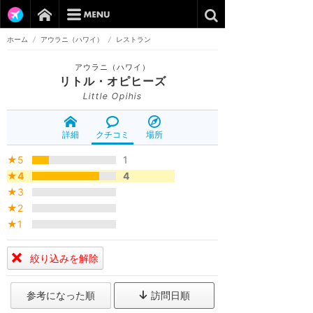
ホーム
/
アウラニ（ハワイ）
/
レストラン
アウラニ（ハワイ）
リトル・オピヒーズ
Little Opihis
詳細
クチコミ
場所
★5
1
★4
4
★3
★2
★1
絞り込みを解除
参考になった順
訪問日順