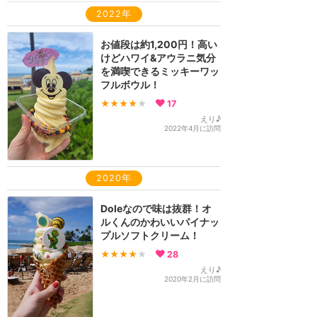
2022年
お値段は約1,200円！高い
けどハワイ&アウラニ気分
を満喫できるミッキーワッ
フルボウル！
★★★★
★
17
えり♪
2022年4月に訪問
2020年
Doleなので味は抜群！オ
ルくんのかわいいパイナッ
プルソフトクリーム！
★★★★
★
28
えり♪
2020年2月に訪問