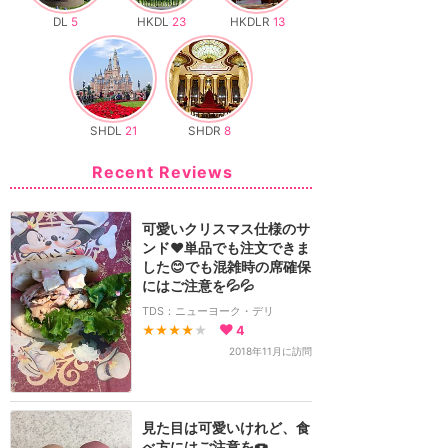
DL
5
HKDL
23
HKDLR
13
SHDL
21
SHDR
8
Recent Reviews
可愛いクリスマス仕様のサ
ンド♥️単品でも注文できま
した😊でも混雑時の席確保
にはご注意を💦💦
TDS：ニューヨーク・デリ
★★★★
★
4
2018年11月に訪問
見た目は可愛いけれど、食
べ方にはご注意を🍩