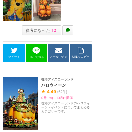
参考になった
10
ツイート
メールで送る
URLをコピー
LINEで送る
香港ディズニーランド
ハロウィーン
★
4.49
(
62
件)
9月中旬～10月に開催
香港ディズニーランドのハロウィ
ーン・イベントについてまとめる
カテゴリーです。