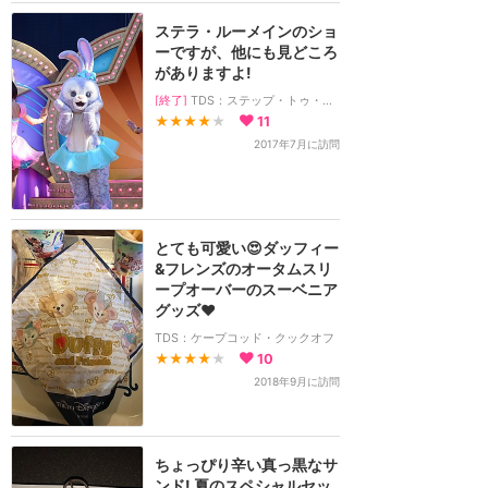
ステラ・ルーメインのショ
ーですが、他にも見どころ
がありますよ!
[終了]
TDS：ステップ・トゥ・シャイン
★★★★
★
11
2017年7月に訪問
とても可愛い😍ダッフィー
&フレンズのオータムスリ
ープオーバーのスーベニア
グッズ❤️
TDS：ケープコッド・クックオフ
★★★★
★
10
2018年9月に訪問
ちょっぴり辛い真っ黒なサ
ンド! 夏のスペシャルセッ