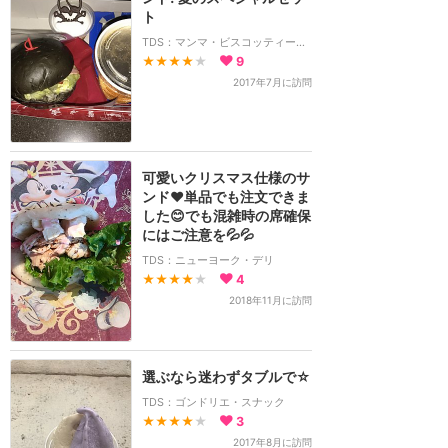
ト
TDS：マンマ・ビスコッティーズ・ベーカリー
★★★★
★
9
2017年7月に訪問
可愛いクリスマス仕様のサ
ンド♥️単品でも注文できま
した😊でも混雑時の席確保
にはご注意を💦💦
TDS：ニューヨーク・デリ
★★★★
★
4
2018年11月に訪問
選ぶなら迷わずタブルで☆
TDS：ゴンドリエ・スナック
★★★★
★
3
2017年8月に訪問