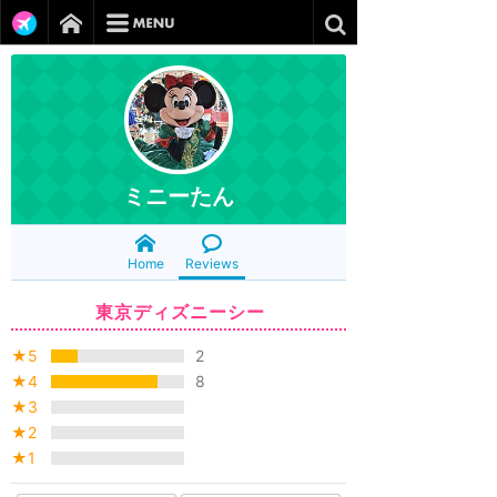
ミニーたん
Home
Reviews
東京ディズニーシー
★5
2
★4
8
★3
★2
★1