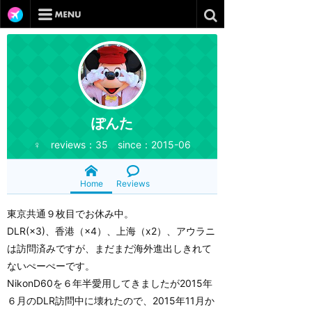
ぽんた
♀ reviews：35 since：2015-06
Home
Reviews
東京共通９枚目でお休み中。
DLR(×3)、香港（×4）、上海（x2）、アウラニ
は訪問済みですが、まだまだ海外進出しきれて
ないぺーぺーです。
NikonD60を６年半愛用してきましたが2015年
６月のDLR訪問中に壊れたので、2015年11月か