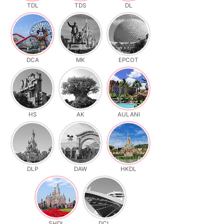
TDL
TDS
DL
DCA
MK
EPCOT
HS
AK
AULANI
DLP
DAW
HKDL
SHDL
DCL