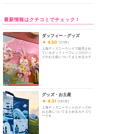
最新情報はクチコミでチェック！
ダッフィー・グッズ
★
4.50
(
37
件)
上海ディズニーランドで販売され
ているダッフィーフレンズのグッ
ズやお土産についてまとめるカテ
ゴリーです。
グッズ・お土産
★
4.31
(
161
件)
上海ディズニーランドのグッズや
お土産についてまとめるカテゴリ
ーです。