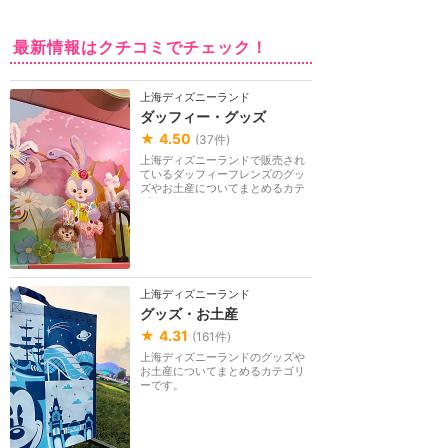
最新情報はクチコミでチェック！
上海ディズニーランド
ダッフィー・グッズ
★
4.50
(
37
件)
上海ディズニーランドで販売され
ているダッフィーフレンズのグッ
ズやお土産についてまとめるカテ
ゴリーです。
上海ディズニーランド
グッズ・お土産
★
4.31
(
161
件)
上海ディズニーランドのグッズや
お土産についてまとめるカテゴリ
ーです。