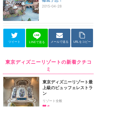
2015-04-28
ツイート
メールで送る
URLをコピー
LINEで送る
東京ディズニーリゾートの新着クチコ
ミ
東京ディズニーリゾート最
上級のビュッフェレストラ
ン
リゾート全般
6
genzaburou_koda
2026年7月に訪問