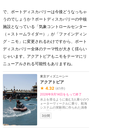
で、ポートディスカバリーは今後どうなっちゃ
うのでしょうか？ポートディスカバリーの中核
施設となっている「気象コントロールセンター
（＝ストームライダー）」が「ファインディン
グ・ニモ」に変更されるわけですから、ポート
ディスカバリー全体のテーマ性が大きく揺らい
じゃいます。アクアトピアもニモをテーマにリ
ニューアルされる可能性もありますね。
東京ディズニーシー
アクアトピア
★
4.32
(
41
件)
2026年9月14日をもって終了
水上を滑るように進む3人乗りのウ
ォーターヴィークルに乗り、航海
システムの実験用に作られた渦巻
きや間欠泉、滝な...
3分間