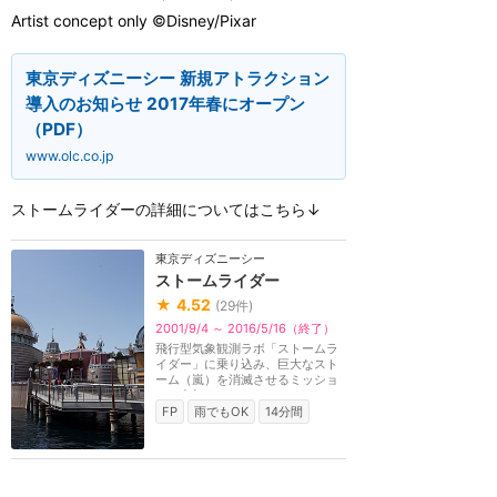
Artist concept only ©Disney/Pixar
東京ディズニーシー 新規アトラクション
導入のお知らせ 2017年春にオープン
（PDF）
www.olc.co.jp
ストームライダーの詳細についてはこちら↓
東京ディズニーシー
ストームライダー
★
4.52
(
29
件)
2001/9/4 ～ 2016/5/16（終了）
飛行型気象観測ラボ「ストームラ
イダー」に乗り込み、巨大なスト
ーム（嵐）を消滅させるミッショ
ンに参加するアト...
FP
雨でもOK
14分間