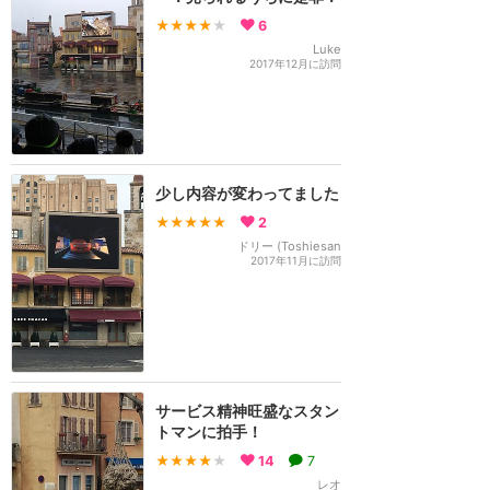
★★★★
★
6
Luke
2017年12月に訪問
少し内容が変わってました
★★★★★
2
ドリー (Toshiesan
2017年11月に訪問
サービス精神旺盛なスタン
トマンに拍手！
★★★★
★
14
7
レオ