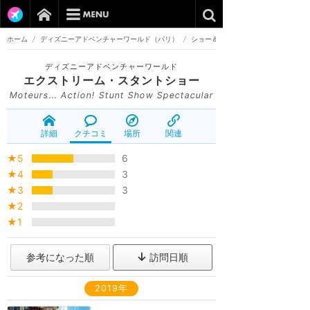
ホーム
/
ディズニーアドベンチャーワールド（パリ）
/
ショー＆パレード
ディズニーアドベンチャーワールド
エクストリーム・スタントショー
Moteurs... Action! Stunt Show Spectacular
詳細
クチコミ
場所
関連
★5
6
★4
3
★3
3
★2
★1
参考になった順
訪問日順
2019年