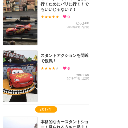
行くためにパリに行く！で
もいいじゃない？！
★★★★★
9
だっふ60
2018年2月に訪問
スタントアクションを間近
で観戦！
★★★★
★
6
yoshiwo
2018年1月に訪問
2017年
本格的なカースタントショ
ー！見られるうちに是非！