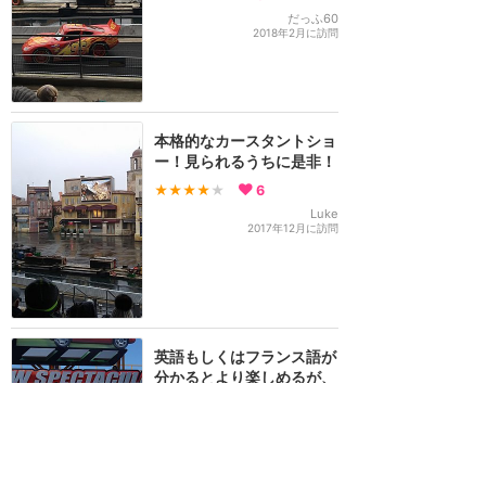
だっふ60
2018年2月に訪問
本格的なカースタントショ
ー！見られるうちに是非！
★★★★
★
6
Luke
2017年12月に訪問
英語もしくはフランス語が
分かるとより楽しめるが、
分からなくても大丈夫！
★★★★★
3
七菜
2018年8月に訪問