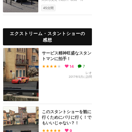
ズ』のマックウィー...
45分間
エクストリーム・スタントショーの
感想
サービス精神旺盛なスタン
トマンに拍手！
★★★★
★
14
7
レオ
2017年5月に訪問
このスタントショーを観に
行くためにパリに行く！で
もいいじゃない？！
★★★★★
9