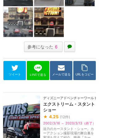
参考になった
6
ツイート
メールで送る
URLをコピー
LINEで送る
ディズニーアドベンチャーワールド（パリ）
エクストリーム・スタント
ショー
★
4.25
(
12
件)
2002/3/16 ～ 2020/3/13（終了）
迫力のカースタント・ショー。カ
ーアクション撮影現場の舞台裏を
実演も交えて紹介。映画『カー