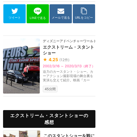
ツイート
メールで送る
URLをコピー
LINEで送る
ディズニーアドベンチャーワールド（パリ）
エクストリーム・スタント
ショー
★
4.25
(
12
件)
2002/3/16 ～ 2020/3/13（終了）
迫力のカースタント・ショー。カ
ーアクション撮影現場の舞台裏を
実演も交えて紹介。映画『カー
ズ』のマックウィー...
45分間
エクストリーム・スタントショーの
感想
このスタントショーを観に