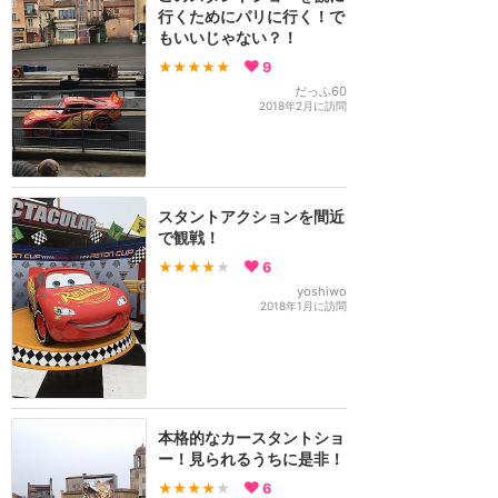
行くためにパリに行く！で
もいいじゃない？！
★★★★★
9
だっふ60
2018年2月に訪問
スタントアクションを間近
で観戦！
★★★★
★
6
yoshiwo
2018年1月に訪問
本格的なカースタントショ
ー！見られるうちに是非！
★★★★
★
6