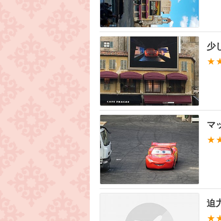
少
★
マ
★
迫
★