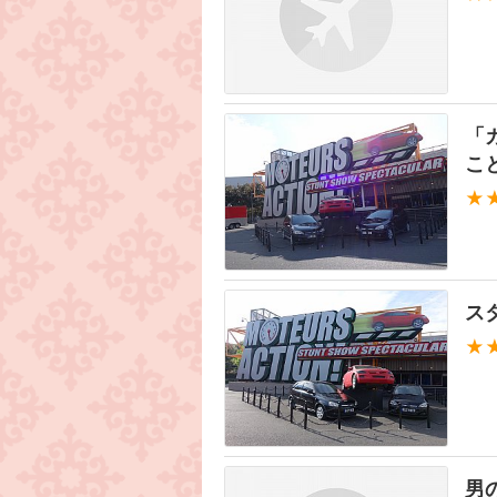
「
こ
★
ス
★
男