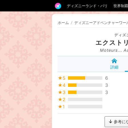
ディズニーランド・パリ
世界制
ホーム
/
ディズニーアドベンチャーワー
ディズ
エクスト
Moteurs... A
詳細
★5
6
★4
3
★3
3
★2
★1
参考に