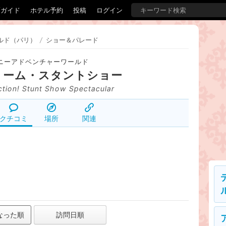
覇ガイド
ホテル予約
投稿
ログイン
ルド（パリ）
/
ショー＆パレード
ニーアドベンチャーワールド
リーム・スタントショー
ction! Stunt Show Spectacular
クチコミ
場所
関連
なった順
訪問日順