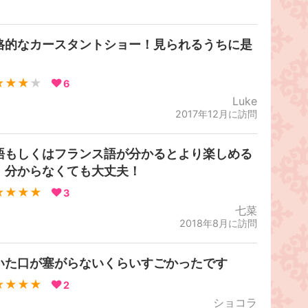
格的なカースタントショー！見られるうちに是
！
★★★
★
6
Luke
2017年12月に訪問
語もしくはフランス語が分かるとより楽しめる
、分からなくても大丈夫！
★★★★
3
七菜
2018年8月に訪問
いた口が塞がらないくらいすごかったです
★★★★
2
ショコラ