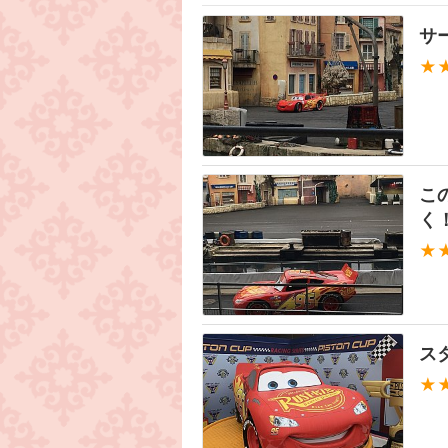
サ
★
こ
く
★
ス
★