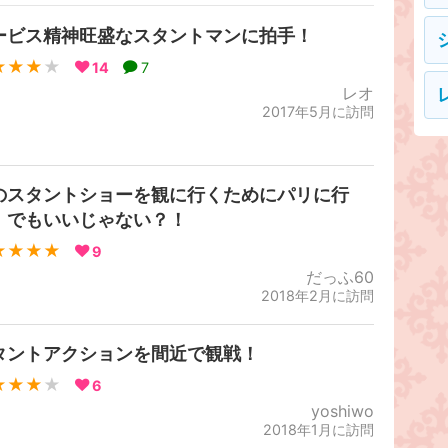
ービス精神旺盛なスタントマンに拍手！
★★★
★
14
7
レオ
2017年5月に訪問
のスタントショーを観に行くためにパリに行
！でもいいじゃない？！
★★★★
9
だっふ60
2018年2月に訪問
タントアクションを間近で観戦！
★★★
★
6
yoshiwo
2018年1月に訪問