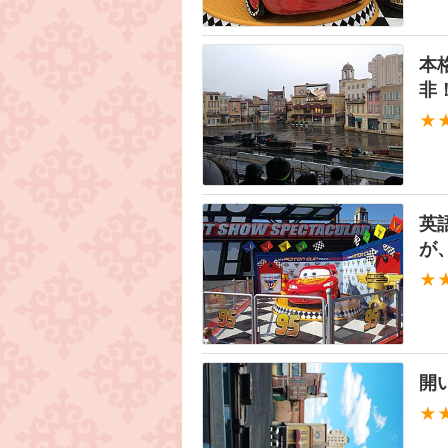
本
非
★
英
が
★
開
★