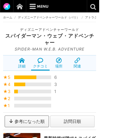
ホーム
/
ディズニーアドベンチャーワールド（パリ）
/
アトラクション
ディズニーアドベンチャーワールド
スパイダーマン・ウェブ・アドベンチ
ャー
SPIDER-MAN W.E.B. ADVENTURE
詳細
クチコミ
場所
関連
★5
6
★4
3
★3
1
★2
★1
参考になった順
訪問日順