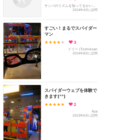
サンバのリズムを知ってるかい！？
2024年4月に訪問
すごい！まるでスパイダー
マン
★★★★
★
3
ドリー (Toshiesan
2024年8月に訪問
スパイダーウェブを体験で
きます(^^)
★★★★★
2
Aya
2023年6月に訪問