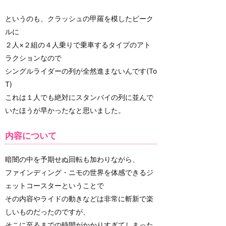
というのも、クラッシュの甲羅を模したビーク
ルに
２人×２組の４人乗りで乗車するタイプのアト
ラクションなので
シングルライダーの列が全然進まないんです(To
T)
これは１人でも絶対にスタンバイの列に並んで
いたほうが早かったなと思いました。
内容について
暗闇の中を予期せぬ回転も加わりながら、
ファインディング・ニモの世界を体感できるジ
ェットコースターということで
その内容やライドの動きなどは非常に斬新で楽
しいものだったのですが、
そこに至るまでの時間がかかりすぎてしまった