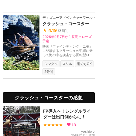
ディズニーアドベンチャーワールド（パリ）
クラッシュ・コースター
★
4.19
(
36
件)
2026年9月7日から長期クローズ
予定
映画『ファインディング・ニモ』
に登場するクラッシュの甲羅に乗
って海の中を疾走する回転型ロー
ラーコースター。...
シングル
スリル
雨でもOK
2分間
クラッシュ・コースターの感想
FP導入へ！シングルライ
ダーは出口側からに！
★★★★★
13
yoshiwo
2018年1月に訪問