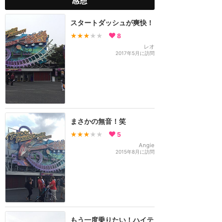
感想
スタートダッシュが爽快！
★★★
★★
8
レオ
2017年5月に訪問
まさかの無音！笑
★★★
★★
5
Angie
2015年8月に訪問
もう一度乗りたい！ハイテ