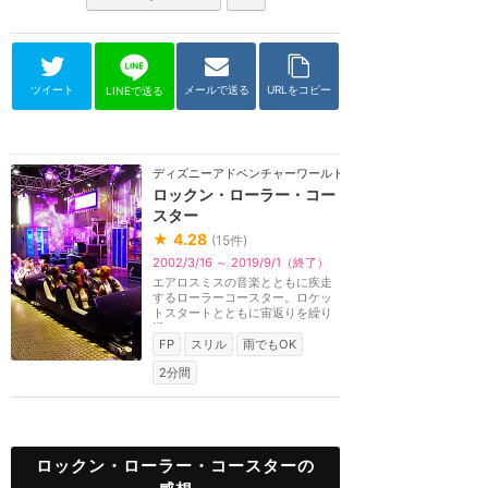
ツイート
メールで送る
URLをコピー
LINEで送る
ディズニーアドベンチャーワールド（パリ）
ロックン・ローラー・コー
スター
★
4.28
(
15
件)
2002/3/16 ～ 2019/9/1（終了）
エアロスミスの音楽とともに疾走
するローラーコースター。ロケッ
トスタートとともに宙返りを繰り
返すのでメガネや...
FP
スリル
雨でもOK
2分間
ロックン・ローラー・コースターの