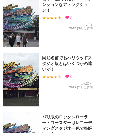
ンションなアトラクショ
ン！
★★★★★
3
chie
2017年9月に訪問
同じ名前でもハリウッドス
タジオ版とはいくつかの違
いが！
★★★★
★
2
にあぽん
2015年7月に訪問
パリ版のロックンローラ
ー・コースターはレコーデ
ィングスタジオ一色で格好