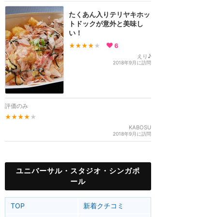
たくあん入りテリヤキホッ
トドックが意外と美味し
い！
★★★★
★
6
えり♪
2018年9月に訪問
評価のみ
★★★★
★
KABOSU
2018年9月に訪問
ユニバーサル・スタジオ・シンガポ
ール
TOP
新着クチコミ