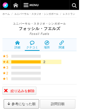
ホーム
/
ユニバーサル・スタジオ・シンガポール
/
レストラン
ユニバーサル・スタジオ・シンガポール
フォッシル・フエルズ
Fossil Fuels
詳細
クチコミ
場所
関連
★5
★4
2
★3
★2
★1
絞り込みを解除
参考になった順
訪問日順