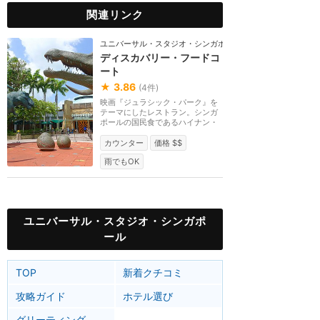
関連リンク
ユニバーサル・スタジオ・シンガポール
ディスカバリー・フードコ
ート
★
3.86
(
4
件)
映画『ジュラシック・パーク』を
テーマにしたレストラン。シンガ
ポールの国民食であるハイナン・
チキンライスやラ...
カウンター
価格 $$
雨でもOK
ユニバーサル・スタジオ・シンガポ
ール
TOP
新着クチコミ
攻略ガイド
ホテル選び
グリーティング