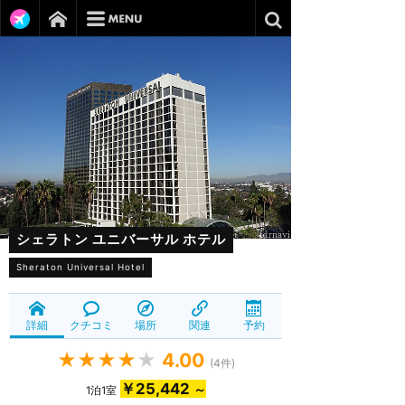
シェラトン ユニバーサル ホテル
Sheraton Universal Hotel
詳細
クチコミ
場所
関連
予約
★★★★
★
4.00
(
4
件)
￥25,442
～
1泊1室