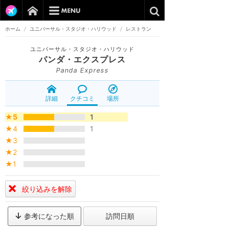
ホーム
/
ユニバーサル・スタジオ・ハリウッド
/
レストラン
ユニバーサル・スタジオ・ハリウッド
パンダ・エクスプレス
Panda Express
詳細
クチコミ
場所
★5
1
★4
1
★3
★2
★1
絞り込みを解除
参考になった順
訪問日順