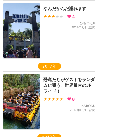
なんだかんだ濡れます
★★★
★★
4
ひろつん®
2019年8月に訪問
2017年
恐竜たちがゲストをランダ
ムに襲う、世界最古のJP
ライド！
★★★★★
8
KABOSU
2017年12月に訪問