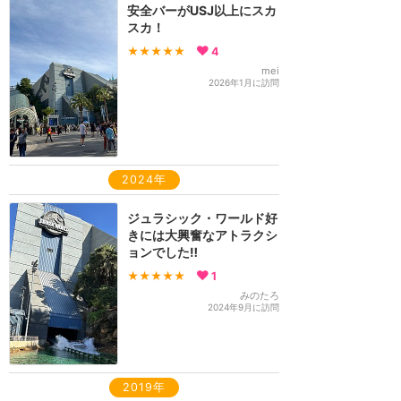
安全バーがUSJ以上にスカ
スカ！
★★★★★
4
mei
2026年1月に訪問
2024年
ジュラシック・ワールド好
きには大興奮なアトラクシ
ョンでした‼︎
★★★★★
1
みのたろ
2024年9月に訪問
2019年