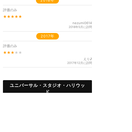
2018年
評価のみ
★★★★★
nezumi0614
2018年5月に訪問
2017年
評価のみ
★★★
★★
えり♪
2017年12月に訪問
ユニバーサル・スタジオ・ハリウッ
ド
TOP
新着クチコミ
攻略ガイド
ホテル選び
グリーティング