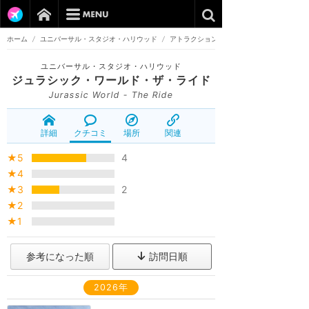
ホーム
/
ユニバーサル・スタジオ・ハリウッド
/
アトラクション
ユニバーサル・スタジオ・ハリウッド
ジュラシック・ワールド・ザ・ライド
Jurassic World - The Ride
詳細
クチコミ
場所
関連
★5
4
★4
★3
2
★2
★1
参考になった順
訪問日順
2026年