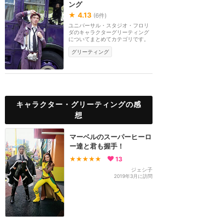
ング
★
4.13
(
6
件)
ユニバーサル・スタジオ・フロリ
ダのキャラクターグリーティング
についてまとめてカテゴリです。
グリーティング
キャラクター・グリーティングの感
想
マーベルのスーパーヒーロ
ー達と君も握手！
★★★★★
13
ジェシ子
2019年3月に訪問