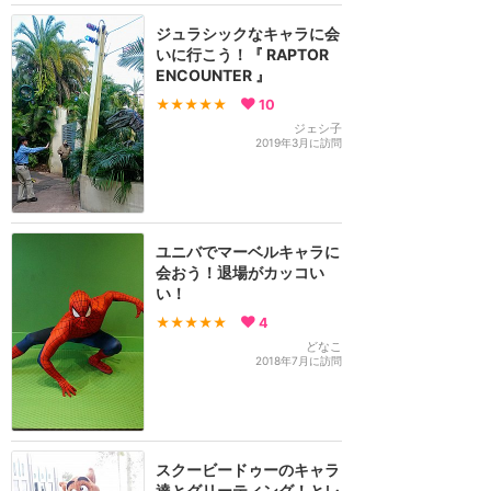
ジュラシックなキャラに会
いに行こう！『 RAPTOR
ENCOUNTER 』
★★★★★
10
ジェシ子
2019年3月に訪問
ユニバでマーベルキャラに
会おう！退場がカッコい
い！
★★★★★
4
どなこ
2018年7月に訪問
スクービードゥーのキャラ
達とグリーティング！とレ