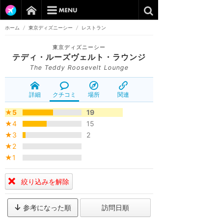
ホーム
/
東京ディズニーシー
/
レストラン
東京ディズニーシー
テディ・ルーズヴェルト・ラウンジ
The Teddy Roosevelt Lounge
詳細
クチコミ
場所
関連
★5
19
★4
15
★3
2
★2
★1
絞り込みを解除
参考になった順
訪問日順