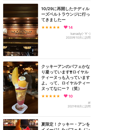
10/29に再開したテディル
ーズベルトラウンジに行っ
てきましたー
★★★★★
14
kanady(･∀･)
2020年10月に訪問
クッキーアンのパフェかな
り凝っています❣️ロイヤル
ティーヌっも入っています
よ。って、ロイヤルティー
ヌってなにー？（笑）
★★★★★
10
ai
2021年8月に訪問
夏限定！クッキー・アンを
イメージしたパフェ＆ノン