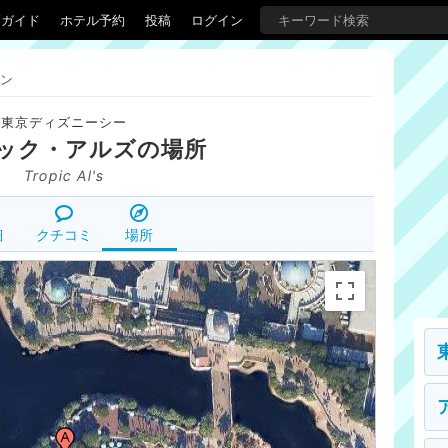
覇ガイド
ホテル予約
投稿
ログイン
ン
東京ディズニーシー
ック・アルズ
の場所
Tropic Al's
細
クチコミ
場所