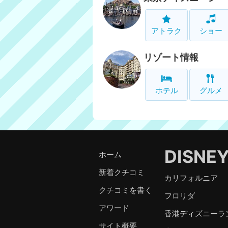
アトラク
ショー
リゾート情報
ホテル
グルメ
DISNE
ホーム
新着クチコミ
カリフォルニア
クチコミを書く
フロリダ
アワード
香港ディズニーラ
サイト概要