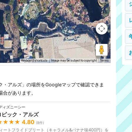
Keyboard shortcuts
Image may be subject to copyright
Terms
・アルズ」の場所をGoogleマップで確認できま
場合があります。
ディズニーシー
ロピック・アルズ
★★★★
4.80
(
8
件)
ィートフライドブリート（キャラメル&バナナ味400円）を