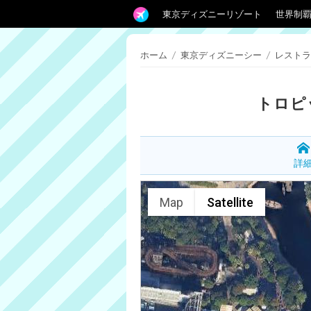
東京ディズニーリゾート
世界制
ホーム
/
東京ディズニーシー
/
レストラ
トロピ
詳
Map
Satellite