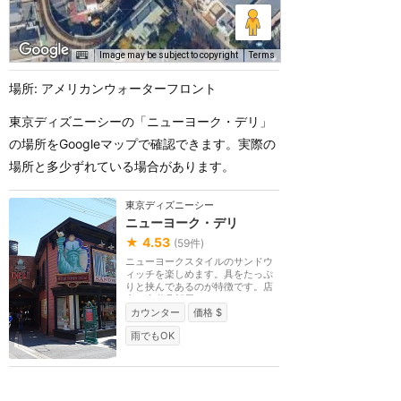
Image may be subject to copyright
Terms
場所: アメリカンウォーターフロント
東京ディズニーシーの「ニューヨーク・デリ」
の場所をGoogleマップで確認できます。実際の
場所と多少ずれている場合があります。
東京ディズニーシー
ニューヨーク・デリ
★
4.53
(
59
件)
ニューヨークスタイルのサンドウ
ィッチを楽しめます。具をたっぷ
りと挟んであるのが特徴です。店
内は小道具部屋や...
カウンター
価格 $
雨でもOK