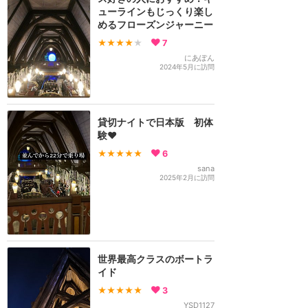
ューラインもじっくり楽し
めるフローズンジャーニー
★★★★
★
7
にあぽん
2024年5月に訪問
貸切ナイトで日本版 初体
験❤️
★★★★★
6
sana
2025年2月に訪問
世界最高クラスのボートラ
イド
★★★★★
3
YSD1127