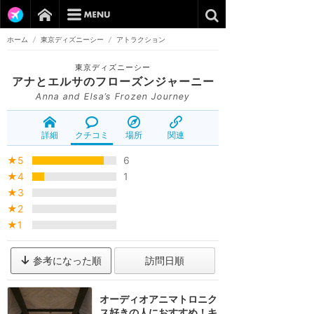
ホーム
/
東京ディズニーシー
/
アトラクション
東京ディズニーシー
アナとエルサのフローズンジャーニー
Anna and Elsa’s Frozen Journey
詳細
クチコミ
場所
関連
★5
6
★4
1
★3
★2
★1
参考になった順
訪問日順
オーディオアニマトロニク
ス好きの人におすすめ！キ