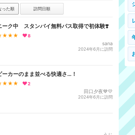
なった順
訪問日順
ニーク中 スタンバイ無料パス取得で初体験❣️
★★★★
8
sana
2024年6月に訪問
ビーカーのまま並べる快適さ…！
★★★★
2
田口夕夜💙💛
2024年6月に訪問
うじ