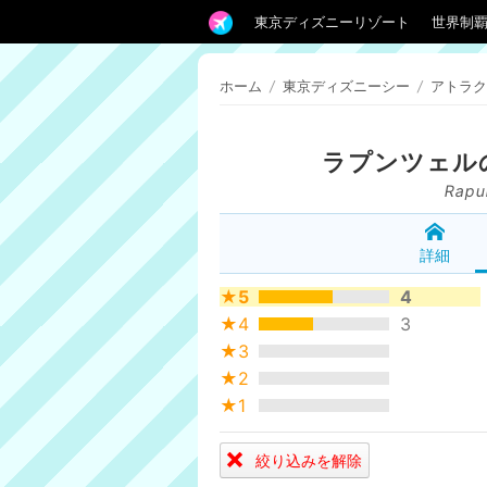
東京ディズニーリゾート
世界制
ホーム
/
東京ディズニーシー
/
アトラク
ラプンツェル
Rapun
詳細
★5
4
★4
3
★3
★2
★1
絞り込みを解除