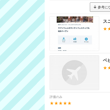
参考に
ス
★
ベ
★
評価のみ
★★★★★