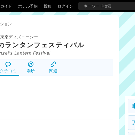
覇ガイド
ホテル予約
投稿
ログイン
ション
東京ディズニーシー
のランタンフェスティバル
zel's Lantern Festival
クチコミ
場所
関連