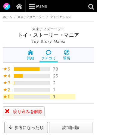
ホーム
/
東京ディズニーシー
/
アトラクション
東京ディズニーシー
トイ・ストーリー・マニア
Toy Story Mania
詳細
クチコミ
場所
★5
73
★4
25
★3
2
★2
1
★1
1
絞り込みを解除
参考になった順
訪問日順