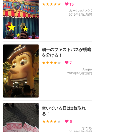
★★★★★
15
みーちゃんパパ
2016年9月に訪問
朝一のファストパスが明暗
を分ける！
★★★★
★
7
Angie
2015年10月に訪問
空いている日は2枚取れ
る！
★★★★
★
5
すだち
2016年9月に訪問