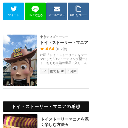
ツイート
メールで送る
URLをコピー
LINEで送る
東京ディズニーシー
トイ・ストーリー・マニア
★
4.64
(
102
件)
映画『トイ・ストーリー』をテー
マにした3Dシューティング型ライ
ド。おもちゃ箱の世界に入りこん
だゲストは3Dメガ...
FP
雨でもOK
5分間
トイ・ストーリー・マニアの感想
トイストーリーマニアを深
く楽しむ方法★