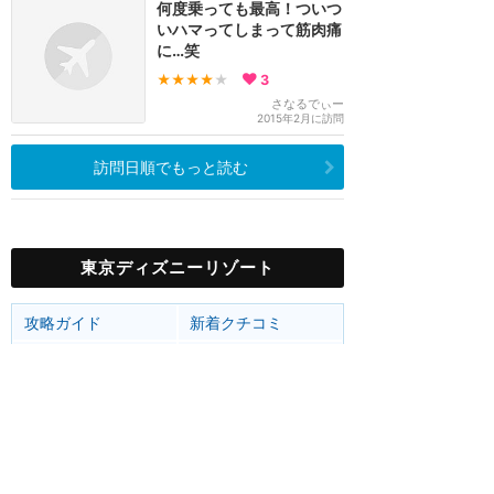
何度乗っても最高！ついつ
いハマってしまって筋肉痛
に…笑
★★★★
★
3
さなるでぃー
2015年2月に訪問
訪問日順でもっと読む
東京ディズニーリゾート
攻略ガイド
新着クチコミ
ホテル予約
最新スポット
東京ディズニーランド
アトラク
ショー
グルメ