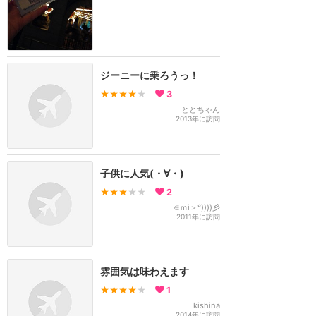
ジーニーに乗ろうっ！
★★★★
★
3
ととちゃん
2013年に訪問
子供に人気(・∀・)
★★★
★★
2
∈ｍi＞°))))彡
2011年に訪問
雰囲気は味わえます
★★★★
★
1
kishina
2014年に訪問