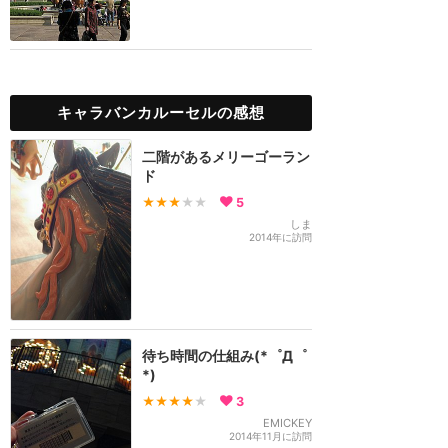
キャラバンカルーセルの感想
二階があるメリーゴーラン
ド
★★★
★★
5
しま
2014年に訪問
待ち時間の仕組み(*゜Д゜
*)
★★★★
★
3
EMICKEY
2014年11月に訪問