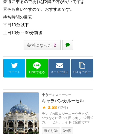
普通に乗るのであれば2階の方が良いですよ
景色も良いですので、おすすめです。
待ち時間の目安
平日10分以下
土日10分～30分前後
参考になった
2
ツイート
メールで送る
URLをコピー
LINEで送る
東京ディズニーシー
キャラバンカルーセル
★
3.58
(
17
件)
ランプの魔人ジーニーやラクダ、
ゾウなどに乗って回る美しい2層式
カルーセル。ライドは全部で126
台。1階にはベンチ...
雨でもOK
3分間