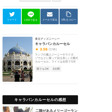
ツイート
メールで送る
URLをコピー
LINEで送る
東京ディズニーシー
キャラバンカルーセル
★
3.58
(
17
件)
ランプの魔人ジーニーやラクダ、
ゾウなどに乗って回る美しい2層式
カルーセル。ライドは全部で126
台。1階にはベンチ...
雨でもOK
3分間
キャラバンカルーセルの感想
二階があるメリーゴーラン