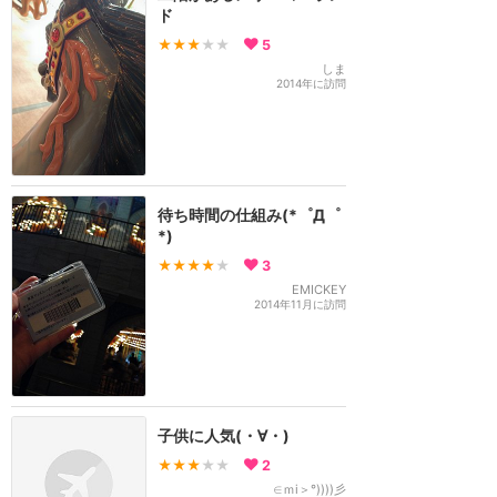
ド
★★★
★★
5
しま
2014年に訪問
待ち時間の仕組み(*゜Д゜
*)
★★★★
★
3
EMICKEY
2014年11月に訪問
子供に人気(・∀・)
★★★
★★
2
∈ｍi＞°))))彡